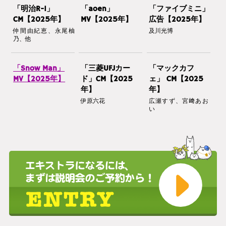
「明治R-1」
「aoen」
「ファイブミニ」
CM【2025年】
MV【2025年】
広告【2025年】
仲間由紀恵、永尾柚
及川光博
乃、他
「Snow Man」
「三菱UFJカー
「マックカフ
MV【2025年】
ド」CM【2025
ェ」 CM【2025
年】
年】
伊原六花
広瀬すず、宮﨑あお
い