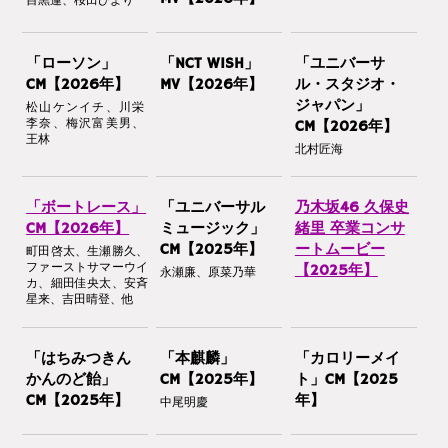
目黒蓮、桜田ひより
「ローソン」
「NCT WISH」
「ユニバーサ
CM【2026年】
MV【2026年】
ル・スタジオ・
ジャパン」
松山ケンイチ、川栄
李奈、梅沢富美男、
CM【2026年】
王林
北村匠海
「ボートレース」
「ユニバーサル
乃木坂46 久保史
CM【2026年】
ミュージック」
緒里 卒業コンサ
CM【2025年】
ートムービー
町田啓太、生瀬勝久、
ファーストサマーウイ
【2025年】
永瀬廉、原菜乃華
カ、細田佳央太、安斉
星来、吉田晴登、他
「はちみつきん
「本麒麟」
「カロリーメイ
かんのど飴」
CM【2025年】
ト」CM【2025
CM【2025年】
年】
中尾明慶