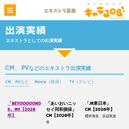
エキストラとしての出演実績
CM、PV
などのエキストラ出演実績
CM、PVなど
Movie（映画）
TV（テレビ）
「BEYOOOOOND
「あいおいニッ
「JR東日本」
S」MV【2026
セイ同和損保」
CM【2026年】
年】
CM【2026年】
櫻井海音、浜辺美波
杏