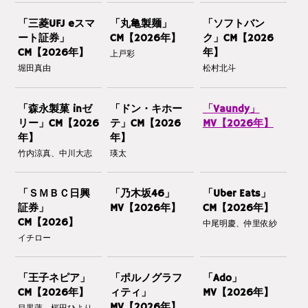
「三菱UFJ eスマ
「丸亀製麺」
「ソフトバン
ート証券」
CM【2026年】
ク」CM【2026
CM【2026年】
年】
上戸彩
堀田真由
松村北斗
「森永製菓 inゼ
「ドン・キホー
「Vaundy」
リー」CM【2026
テ」CM【2026
MV【2026年】
年】
年】
竹内涼真、中川大志
瑛太
「ＳＭＢＣ日興
「乃木坂46」
「Uber Eats」
証券」
MV【2026年】
CM【2026年】
CM【2026】
中尾明慶、仲里依紗
イチロー
「王子ネピア」
「ポルノグラフ
「Ado」
CM【2026年】
ィティ」
MV【2026年】
MV【2026年】