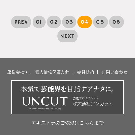
PREV
01
02
03
04
05
06
NEXT
運営会社0
個人情報保護方針
会員規約
お問い合わせ
エキストラのご依頼はこちらまで