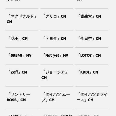
「マクドナルド」
「グリコ」CM
「資生堂」CM
CM
「花王」CM
「トヨタ」CM
「全日空」CM
「SKE48」MV
「Not yet」MV
「LOTO7」CM
「Zoff」CM
「ジョージア」
「KDDI」CM
CM
「サントリー
「ダイハツ ムー
「ダイハツミライ
BOSS」CM
ブ」CM
ース」CM