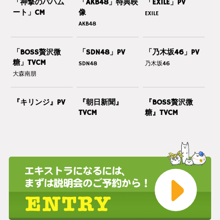
「神撃のバハム
「AKB48」特典映
「EXILE」PV
ート」CM
像
EXILE
AKB48
「BOSS贅沢微
「SDN48」PV
「乃木坂46」PV
糖」TVCM
SDN48
乃木坂46
大森南朋
『キリンジ』PV
『朝日新聞』
『BOSS贅沢微
TVCM
糖』TVCM