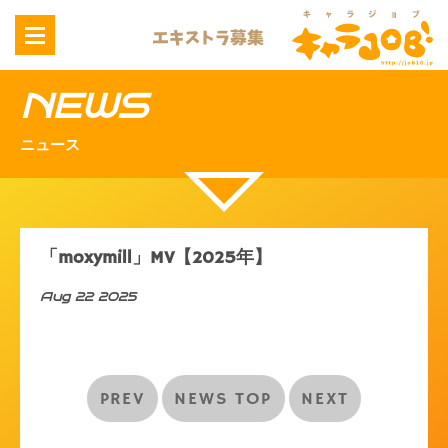
NEWS
ニュース
「moxymill」MV【2025年】
Aug 22 2025
PREV
NEWS TOP
NEXT