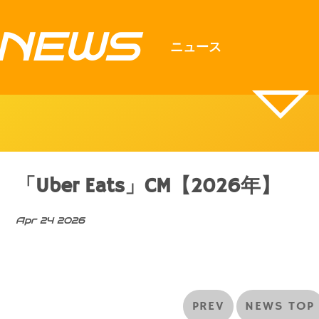
NEWS
ニュース
「Uber Eats」CM【2026年】
Apr 24 2026
PREV
NEWS TOP